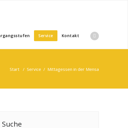
hrgangsstufen
Service
Kontakt
Start
/
Service
/
Mittagessen in der Mensa
Suche