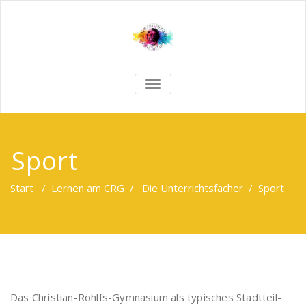
TOGGLE
NAVIGATION
Sport
Start
/
Lernen am CRG
/
Die Unterrichtsfächer
/
Sport
Das Christian-Rohlfs-Gymnasium als typisches Stadtteil-