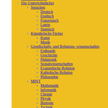
Die Unterrichtsfächer
Sprachen
Deutsch
Englisch
Französisch
Latein
Spanisch
Künstlerische Fächer
Kunst
Musik
Gesellschafts- und Religions- wissenschaften
Erdkunde
Geschichte
Pädagogik
Sozialwissenschaften
Evangelische Religion
Katholische Religion
Philosophie
MINT
Mathematik
Informatik
Chemie
Physik
Biologie
Technik