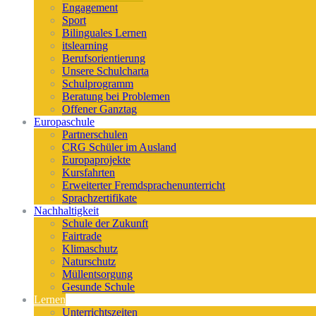
Engagement
Sport
Bilinguales Lernen
itslearning
Berufsorientierung
Unsere Schulcharta
Schulprogramm
Beratung bei Problemen
Offener Ganztag
Europaschule
Partnerschulen
CRG Schüler im Ausland
Europaprojekte
Kursfahrten
Erweiterter Fremdsprachenunterricht
Sprachzertifikate
Nachhaltigkeit
Schule der Zukunft
Fairtrade
Klimaschutz
Naturschutz
Müllentsorgung
Gesunde Schule
Lernen
Unterrichtszeiten