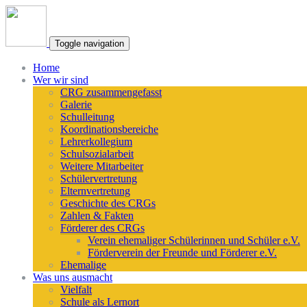
Toggle navigation
Home
Wer wir sind
CRG zusammengefasst
Galerie
Schulleitung
Koordinationsbereiche
Lehrerkollegium
Schulsozialarbeit
Weitere Mitarbeiter
Schülervertretung
Elternvertretung
Geschichte des CRGs
Zahlen & Fakten
Förderer des CRGs
Verein ehemaliger Schülerinnen und Schüler e.V.
Förderverein der Freunde und Förderer e.V.
Ehemalige
Was uns ausmacht
Vielfalt
Schule als Lernort